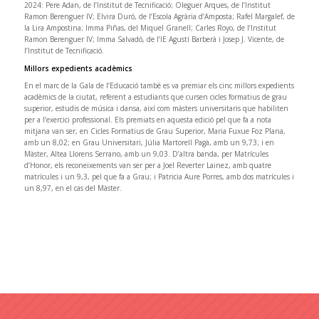
2024: Pere Adan, de l’Institut de Tecnificació; Oleguer Arques, de l’Institut
Ramon Berenguer IV; Elvira Duró, de l’Escola Agrària d’Amposta; Rafel Margalef, de
la Lira Ampostina; Imma Piñas, del Miquel Granell; Carles Royo, de l’Institut
Ramon Berenguer IV; Imma Salvadó, de l’IE Agustí Barberà i Josep J. Vicente, de
l’Institut de Tecnificació.
Millors expedients acadèmics
En el marc de la Gala de l’Educació també es va premiar els cinc millors expedients
acadèmics de la ciutat, referent a estudiants que cursen cicles formatius de grau
superior, estudis de música i dansa, així com màsters universitaris que habiliten
per a l’exercici professional. Els premiats en aquesta edició pel que fa a nota
mitjana van ser, en Cicles Formatius de Grau Superior, Maria Fuxue Foz Plana,
amb un 8,02; en Grau Universitari, Júlia Martorell Pagà, amb un 9,73; i en
Màster, Altea Llorens Serrano, amb un 9,03. D’altra banda, per Matrícules
d’Honor, els reconeixements van ser per a Joel Reverter Lainez, amb quatre
matrícules i un 9,3, pel que fa a Grau; i Patricia Aure Porres, amb dos matrícules i
un 8,97, en el cas del Màster.