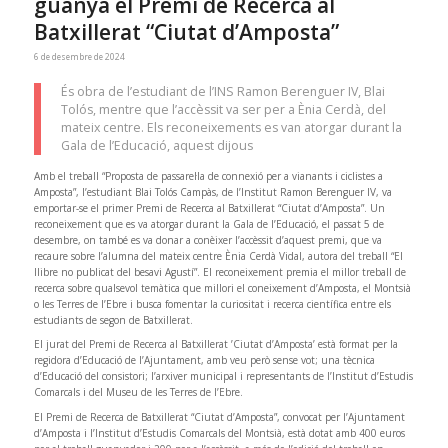
guanya el Premi de Recerca al
Batxillerat “Ciutat d’Amposta”
6 de desembre de 2024
És obra de l’estudiant de l’INS Ramon Berenguer IV, Blai
Tolós, mentre que l’accèssit va ser per a Ènia Cerdà, del
mateix centre. Els reconeixements es van atorgar durant la
Gala de l’Educació, aquest dijous
Amb el treball “Proposta de passarel·la de connexió per a vianants i ciclistes a
Amposta”, l’estudiant Blai Tolós Campàs, de l’Institut Ramon Berenguer IV, va
emportar-se el primer Premi de Recerca al Batxillerat “Ciutat d’Amposta”. Un
reconeixement que es va atorgar durant la Gala de l’Educació, el passat 5 de
desembre, on també es va donar a conèixer l’accèssit d’aquest premi, que va
recaure sobre l’alumna del mateix centre Ènia Cerdà Vidal, autora del treball “El
llibre no publicat del besavi Agustí”. El reconeixement premia el millor treball de
recerca sobre qualsevol temàtica que millori el coneixement d’Amposta, el Montsià
o les Terres de l’Ebre i busca fomentar la curiositat i recerca científica entre els
estudiants de segon de Batxillerat.
El jurat del Premi de Recerca al Batxillerat ’Ciutat d’Amposta’ està format per la
regidora d’Educació de l’Ajuntament, amb veu però sense vot; una tècnica
d’Educació del consistori; l’arxiver municipal i representants de l’Institut d’Estudis
Comarcals i del Museu de les Terres de l’Ebre.
El Premi de Recerca de Batxillerat “Ciutat d’Amposta”, convocat per l’Ajuntament
d’Amposta i l’Institut d’Estudis Comarcals del Montsià, està dotat amb 400 euros