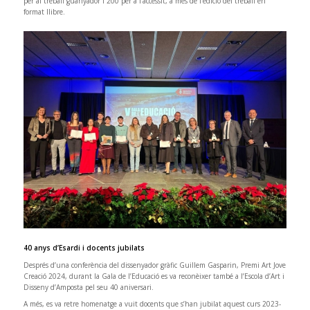
per al treball guanyador i 200 per a l’accèssit, a més de l’edició del treball en
format llibre.
40 anys d’Esardi i docents jubilats
Després d’una conferència del dissenyador gràfic Guillem Gasparin, Premi Art Jove
Creació 2024, durant la Gala de l’Educació es va reconèixer també a l’Escola d’Art i
Disseny d’Amposta pel seu 40 aniversari.
A més, es va retre homenatge a vuit docents que s’han jubilat aquest curs 2023-