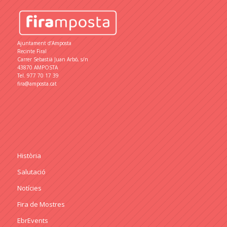
Ajuntament d’Amposta
Recinte Firal
Carrer Sebastià Juan Arbó, s/n
43870 AMPOSTA
Tel.
977 70 17 39
fira@amposta.cat
Història
Salutació
Notícies
Fira de Mostres
EbrEvents